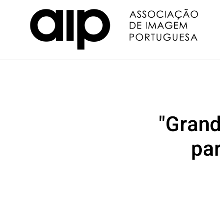
"Grand
par