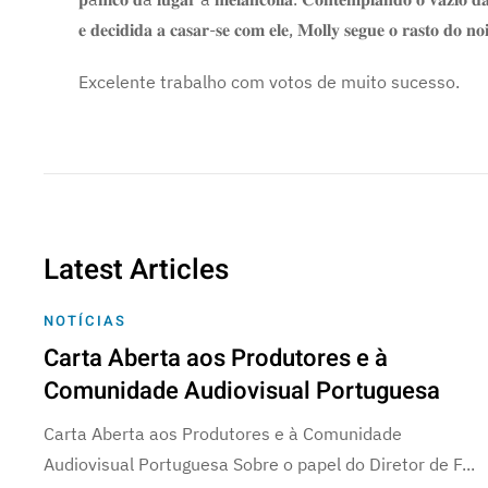
𝐞 𝐝𝐞𝐜𝐢𝐝𝐢𝐝𝐚 𝐚 𝐜𝐚𝐬𝐚𝐫-𝐬𝐞 𝐜𝐨𝐦 𝐞𝐥𝐞, 𝐌𝐨𝐥𝐥𝐲 𝐬𝐞𝐠𝐮𝐞 𝐨 𝐫𝐚𝐬𝐭𝐨 𝐝𝐨 𝐧
Excelente trabalho com votos de muito sucesso.
Latest Articles
NOTÍCIAS
Carta Aberta aos Produtores e à
Comunidade Audiovisual Portuguesa
Carta Aberta aos Produtores e à Comunidade
Audiovisual Portuguesa Sobre o papel do Diretor de F...