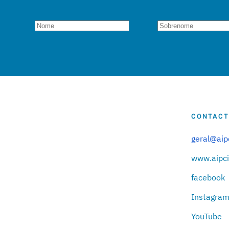
CONTAC
geral@ai
www.aipc
facebook
Instagra
YouTube