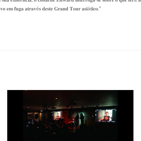
𝐢𝐯𝐨 𝐞𝐦 𝐟𝐮𝐠𝐚 𝐚𝐭𝐫𝐚𝐯é𝐬 𝐝𝐞𝐬𝐭𝐞 𝐆𝐫𝐚𝐧𝐝 𝐓𝐨𝐮𝐫 𝐚𝐬𝐢á𝐭𝐢𝐜𝐨.”