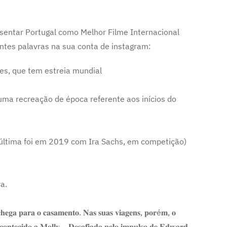
sentar Portugal como Melhor Filme Internacional
intes palavras na sua conta de instagram:
s, que tem estreia mundial
uma recreação de época referente aos inícios do
a última foi em 2019 com Ira Sachs, em competição)
a.
𝐡𝐞𝐠𝐚 𝐩𝐚𝐫𝐚 𝐨 𝐜𝐚𝐬𝐚𝐦𝐞𝐧𝐭𝐨. 𝐍𝐚𝐬 𝐬𝐮𝐚𝐬 𝐯𝐢𝐚𝐠𝐞𝐧𝐬, 𝐩𝐨𝐫é𝐦, 𝐨
𝐜𝐨𝐧𝐭𝐞𝐜𝐢𝐝𝐨 𝐚 𝐌𝐨𝐥𝐥𝐲… 𝐃𝐞𝐬𝐚𝐟𝐢𝐚𝐝𝐚 𝐩𝐞𝐥𝐨 𝐢𝐦𝐩𝐮𝐥𝐬𝐨 𝐝𝐞 𝐄𝐝𝐰𝐚𝐫𝐝