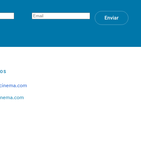
Enviar
TOS
pcinema.com
inema.com
m