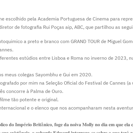
me escolhido pela Academia Portuguesa de Cinema para repre
iretor de fotografia Rui Poças aip, ABC, que partilhou as segu
fotoquimico a preto e branco com GRAND TOUR de Miguel Gome
annes.
ferentes estúdios entre Lisboa e Roma no inverno de 2023, n
los meus colegas Sayombhu e Gui em 2020.
otografado por mim na Seleção Oficial do Festival de Cannes (
uês concorre à Palma de Ouro.
ilme tão potente e original.
 internacional e o elenco que nos acompanharam nesta aventur
𝐨 𝐝𝐨 𝐈𝐦𝐩é𝐫𝐢𝐨 𝐁𝐫𝐢𝐭â𝐧𝐢𝐜𝐨, 𝐟𝐨𝐠𝐞 𝐝𝐚 𝐧𝐨𝐢𝐯𝐚 𝐌𝐨𝐥𝐥𝐲 𝐧𝐨 𝐝𝐢𝐚 𝐞𝐦 𝐪𝐮𝐞 𝐞𝐥𝐚 𝐜
𝐬𝐮𝐚 𝐞𝐱𝐢𝐬𝐭ê𝐧𝐜𝐢𝐚, 𝐨 𝐜𝐨𝐛𝐚𝐫𝐝𝐞 𝐄𝐝𝐰𝐚𝐫𝐝 𝐢𝐧𝐭𝐞𝐫𝐫𝐨𝐠𝐚-𝐬𝐞 𝐬𝐨𝐛𝐫𝐞 𝐨 𝐪𝐮𝐞 𝐭𝐞𝐫á 