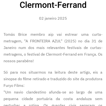
Clermont-Ferrand
02 janeiro 2025
Tomás Brice membro aip vai estrear uma curta-
metragem, "A FRONTEIRA AZUL" (2025) no dia 31 de
Janeiro num dos mais relevantes festivais de curtas-
metragens, o festival de Clermont-Ferrand em França. Os
nossos parabéns!
Só para nos situarmos na leitura deste artigo, eis a
sinopse do filme retirado e traduzido do site da produtora
Furyo Films:
"Um navio clandestino afunda-se ao largo de uma
pequena cidade portuária da costa andaluza sem
perturbar a rotina. Os guardas civis separam os