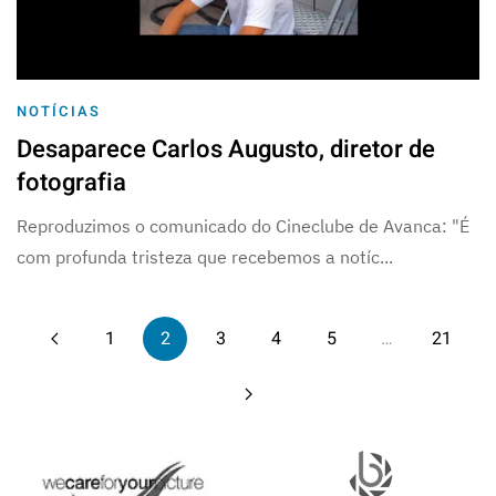
NOTÍCIAS
Desaparece Carlos Augusto, diretor de
fotografia
Reproduzimos o comunicado do Cineclube de Avanca: "É
com profunda tristeza que recebemos a notíc...
1
2
3
4
5
…
21