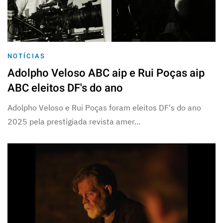
NOTÍCIAS
Adolpho Veloso ABC aip e Rui Poças aip
ABC eleitos DF's do ano
Adolpho Veloso e Rui Poças foram eleitos DF's do ano
2025 pela prestigiada revista amer...